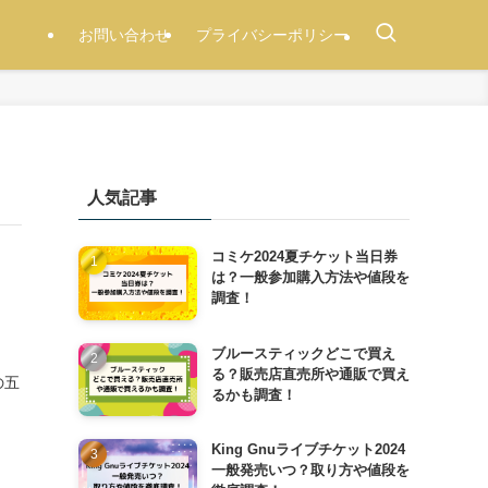
お問い合わせ
プライバシーポリシー
人気記事
コミケ2024夏チケット当日券
は？一般参加購入方法や値段を
調査！
ブルースティックどこで買え
る？販売店直売所や通販で買え
の五
るかも調査！
King Gnuライブチケット2024
一般発売いつ？取り方や値段を