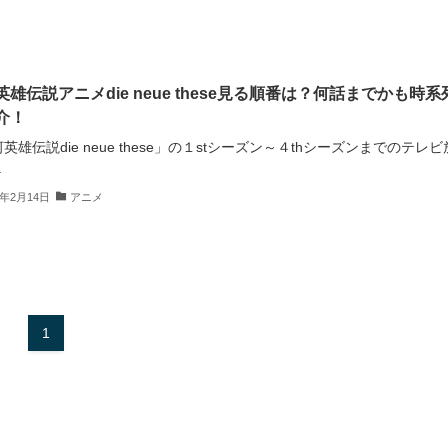
英雄伝説アニメdie neue these見る順番は？何話までかも時系
介！
英雄伝説die neue these」の１stシーズン～４thシーズンまでのテレビ
.
4年2月14日
アニメ
1