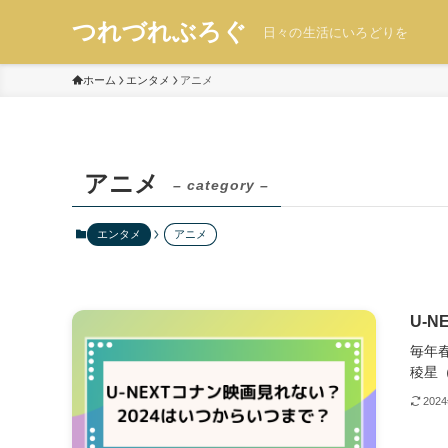
つれづれぶろぐ
日々の生活にいろどりを
ホーム
エンタメ
アニメ
アニメ
– category –
エンタメ
アニメ
U-
毎年
稜星（.
202