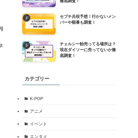
徹底調査！
セブチ兵役予想！行かないメン
バーや順番も調査！
列
チェルシー飴売ってる場所は？
放
現在ダイソーに売ってないか徹
底調査！
カテゴリー
K-POP
アニメ
イベント
エンタメ