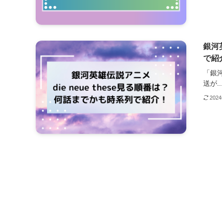
銀河
で紹
「銀河
送が..
202