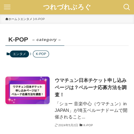
つれづれぶろぐ
ホーム
エンタメ
K-POP
K-POP
– category –
エンタメ
K-POP
ウマチュン日本チケット申し込み
ページは？ベルーナ応募方法を調
査！
「ショー 音楽中心（ウマチュン）in
JAPAN」が埼玉ベルーナドームで開
催されること...
2024年5月2日
K-POP