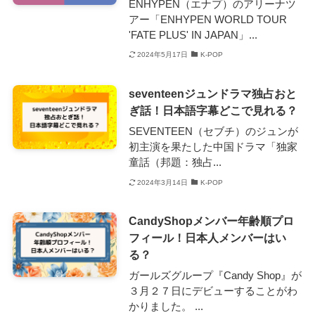
ENHYPEN（エナプ）のアリーナツ
アー「ENHYPEN WORLD TOUR
'FATE PLUS' IN JAPAN」...
2024年5月17日
K-POP
seventeenジュンドラマ独占おと
ぎ話！日本語字幕どこで見れる？
SEVENTEEN（セブチ）のジュンが
初主演を果たした中国ドラマ「独家
童話（邦題：独占...
2024年3月14日
K-POP
CandyShopメンバー年齢順プロ
フィール！日本人メンバーはい
る？
ガールズグループ『Candy Shop』が
３月２７日にデビューすることがわ
かりました。 ...