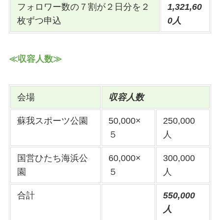
フォロワー数の７割が２日分を２
1,321,60
枚ずつ申込
0人
≪収容人数≫
会場
収容人数
蘇我スポーツ公園
50,000×
250,000
５
人
国営ひたち海浜公
60,000×
300,000
園
５
人
合計
550,000
人